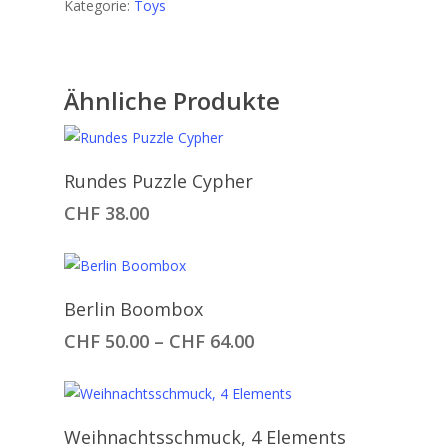
Kategorie:
Toys
Ähnliche Produkte
In Den Warenkorb
Rundes Puzzle Cypher
CHF
38.00
Ausführung Wählen
Berlin Boombox
Preisspanne:
CHF
50.00
–
CHF
64.00
CHF 50.00
bis
CHF 64.00
In Den Warenkorb
Weihnachtsschmuck, 4 Elements