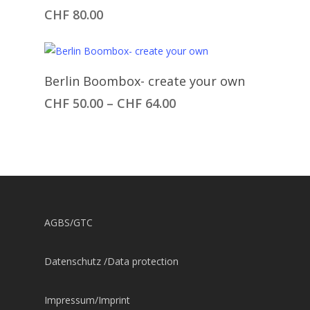
CHF
80.00
Ausführung Wählen
Berlin Boombox- create your own
Preisspanne:
CHF
50.00
–
CHF
64.00
CHF 50.00
bis
CHF 64.00
AGBS/GTC
Datenschutz /Data protection
Impressum/Imprint