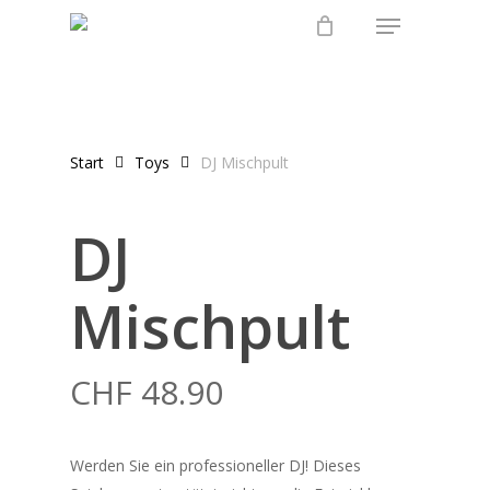
Menu
Skip
to
main
content
Start
Toys
DJ Mischpult
DJ
Mischpult
CHF
48.90
Werden Sie ein professioneller DJ! Dieses